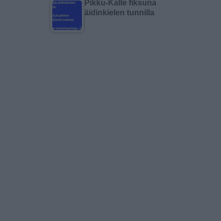
Pikku-Kalle fiksuna
äidinkielen tunnilla