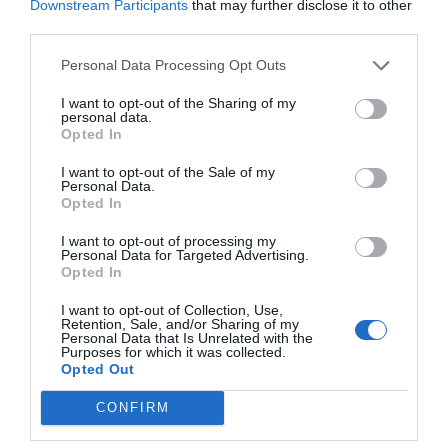
Downstream Participants
that may further disclose it to other
Jaa artikkeli:
third parties.
F
M
X
W
C
S
Personal Data Processing Opt Outs
a
e
h
o
h
I want to opt-out of the Sharing of my
c
ss
at
p
ar
personal data.
Opted In
e
e
s
y
e
b
n
A
Li
I want to opt-out of the Sale of my
Personal Data.
Opted In
o
g
p
n
o
er
p
k
I want to opt-out of processing my
Personal Data for Targeted Advertising.
k
Opted In
I want to opt-out of Collection, Use,
Retention, Sale, and/or Sharing of my
Personal Data that Is Unrelated with the
Purposes for which it was collected.
Opted Out
CONFIRM