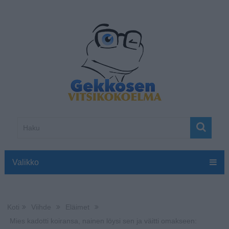
Valikko
Koti
Viihde
Eläimet
Mies kadotti koiransa, nainen löysi sen ja väitti omakseen: