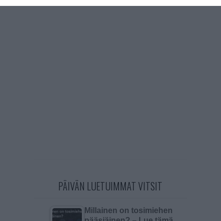
PÄIVÄN LUETUIMMAT VITSIT
Millainen on tosimiehen
pääsiäinen? – Lue tämä