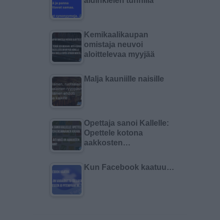
äidinkielen tunnilla
Kemikaalikaupan
omistaja neuvoi
aloittelevaa myyjää
Malja kauniille naisille
Opettaja sanoi Kallelle:
Opettele kotona
aakkosten…
Kun Facebook kaatuu…