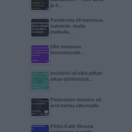
ja 4…
Pariskunta oli menossa
naimisiin, mutta
matkalla…
Olin menossa
lounastauolle…
Insinööri oli ollut pitkän
aikaa työttömänä…
Pielaveden mummo oli
ensi kertaa ulkomailla
Pikku-Kalle fiksuna