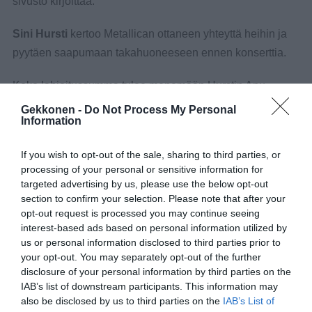
sivusto kirjoittaa.
Sini Hursti
kertoo Metallican ottaneen yhteyttä heihin ja
pyytäen saapumaan takahuoneeseen ennen konserttia.
Koko lahjoitussumma tulee menemään Hurstin Apu -
järjestön toimintaan kokonaisvaltaisesti.
Gekkonen -
Do Not Process My Personal
Information
Metallica on käynyt Suomessa useamman kerran. Yhtye
If you wish to opt-out of the sale, sharing to third parties, or
on perustettu jo vuonna 1981.
processing of your personal or sensitive information for
targeted advertising by us, please use the below opt-out
Lisätietoa Hurstin Avusta:
hurstinapu.fi
section to confirm your selection. Please note that after your
opt-out request is processed you may continue seeing
interest-based ads based on personal information utilized by
us or personal information disclosed to third parties prior to
your opt-out. You may separately opt-out of the further
disclosure of your personal information by third parties on the
IAB’s list of downstream participants. This information may
also be disclosed by us to third parties on the
IAB’s List of