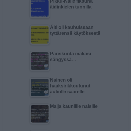
Pikku-Kalle fiksuna
äidinkielen tunnilla
Äiti oli kauhuissaan
tyttärensä käytöksestä
Pariskunta makasi
sängyssä…
Nainen oli
haaksirikkoutunut
autiolle saarelle…
Malja kauniille naisille