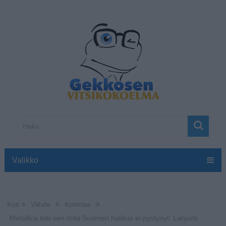
Valikko
Koti
Viihde
Kotimaa
Metallica teki sen mitä Suomen hallitus ei pystynyt: Lahjoitti