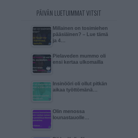
PÄIVÄN LUETUIMMAT VITSIT
Millainen on tosimiehen
pääsiäinen? – Lue tämä
ja 4…
Pielaveden mummo oli
ensi kertaa ulkomailla
Insinööri oli ollut pitkän
aikaa työttömänä…
Olin menossa
lounastauolle…