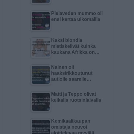
Pielaveden mummo oli
ensi kertaa ulkomailla
Kaksi blondia
mietiskelivät kuinka
kaukana Afrikka on…
Nainen oli
haaksirikkoutunut
autiolle saarelle…
Matti ja Teppo olivat
keikalla ruotsinlaivalla
Kemikaalikaupan
omistaja neuvoi
aloittelevaa myyjää