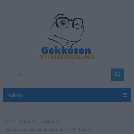
Valikko
Koti
Viihde
Hauskat
Mahdollista vain Suomessa osa 7 (30 Kuvaa)