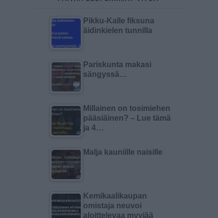
Pikku-Kalle fiksuna
äidinkielen tunnilla
Pariskunta makasi
sängyssä…
Millainen on tosimiehen
pääsiäinen? – Lue tämä
ja 4…
Malja kauniille naisille
Kemikaalikaupan
omistaja neuvoi
aloittelevaa myyjää