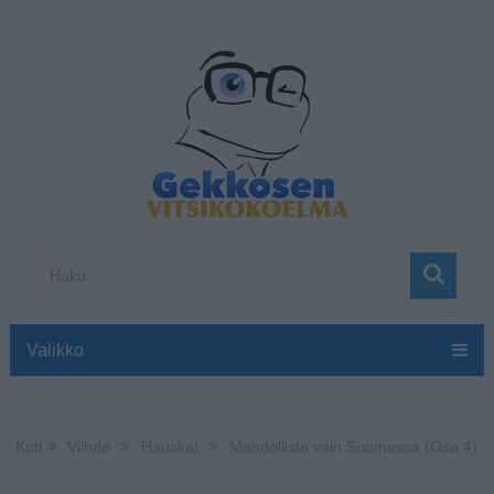
Valikko
Koti
Viihde
Hauskat
Mahdollista vain Suomessa (Osa 4)