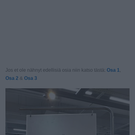
Jos et ole nähnyt edellisiä osia niin katso tästä:
Osa 1
,
Osa 2
&
Osa 3