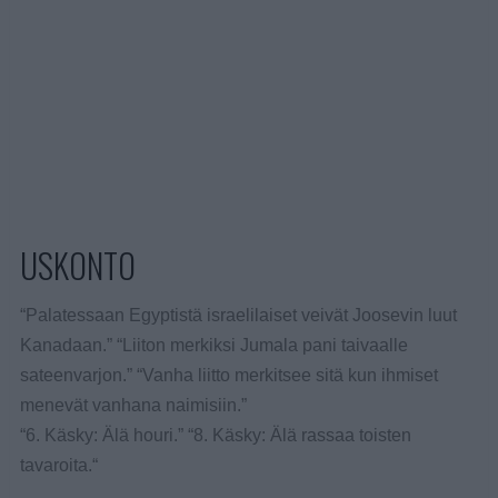
USKONTO
“Palatessaan Egyptistä israelilaiset veivät Joosevin luut
Kanadaan.” “Liiton merkiksi Jumala pani taivaalle
sateenvarjon.” “Vanha liitto merkitsee sitä kun ihmiset
menevät vanhana naimisiin.”
“6. Käsky: Älä houri.” “8. Käsky: Älä rassaa toisten
tavaroita.“