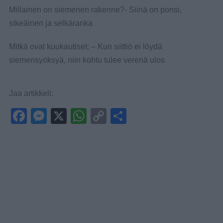
Millainen on siemenen rakenne?- Siinä on ponsi,
sikeäinen ja selkäranka
Mitkä ovat kuukautiset: – Kun siittiö ei löydä
siemensyöksyä, niin kohtu tulee verenä ulos
Jaa artikkeli:
F
M
X
W
C
S
a
e
h
o
h
c
ss
at
p
ar
e
e
s
y
e
b
n
A
Li
o
g
p
n
o
er
p
k