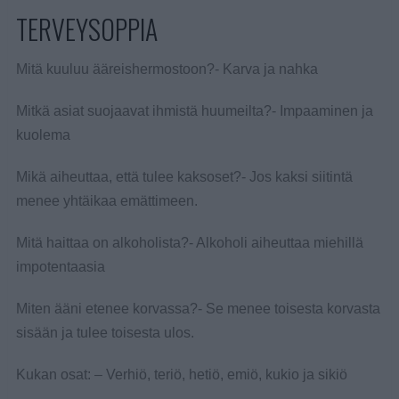
TERVEYSOPPIA
Mitä kuuluu ääreishermostoon?- Karva ja nahka
Mitkä asiat suojaavat ihmistä huumeilta?- Impaaminen ja
kuolema
Mikä aiheuttaa, että tulee kaksoset?- Jos kaksi siitintä
menee yhtäikaa emättimeen.
Mitä haittaa on alkoholista?- Alkoholi aiheuttaa miehillä
impotentaasia
Miten ääni etenee korvassa?- Se menee toisesta korvasta
sisään ja tulee toisesta ulos.
Kukan osat: – Verhiö, teriö, hetiö, emiö, kukio ja sikiö