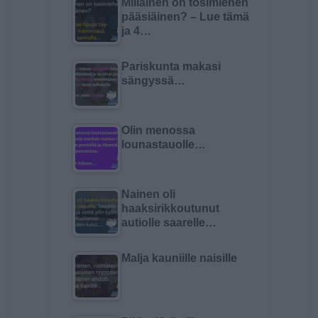
Millainen on tosimiehen
pääsiäinen? – Lue tämä
ja 4…
Pariskunta makasi
sängyssä…
Olin menossa
lounastauolle…
Nainen oli
haaksirikkoutunut
autiolle saarelle…
Malja kauniille naisille