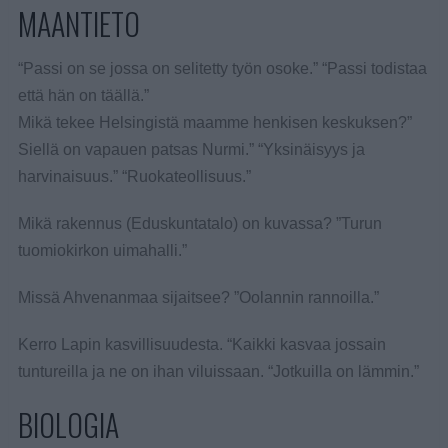
MAANTIETO
“Passi on se jossa on selitetty työn osoke.” “Passi todistaa
että hän on täällä.”
Mikä tekee Helsingistä maamme henkisen keskuksen?”
Siellä on vapauen patsas Nurmi.” “Yksinäisyys ja
harvinaisuus.” “Ruokateollisuus.”
Mikä rakennus (Eduskuntatalo) on kuvassa? ”Turun
tuomiokirkon uimahalli.”
Missä Ahvenanmaa sijaitsee? ”Oolannin rannoilla.”
Kerro Lapin kasvillisuudesta. “Kaikki kasvaa jossain
tuntureilla ja ne on ihan viluissaan. “Jotkuilla on lämmin.”
BIOLOGIA