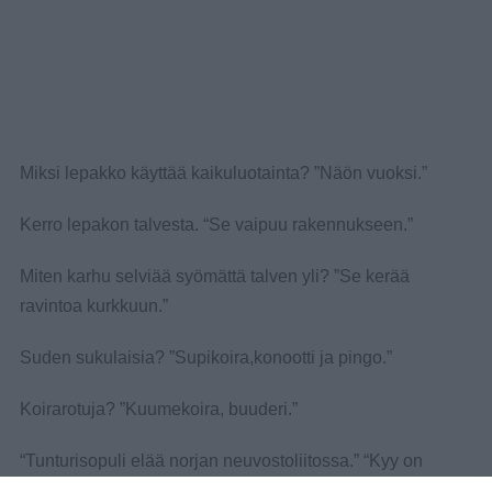
Miksi lepakko käyttää kaikuluotainta? ”Näön vuoksi.”
Kerro lepakon talvesta. “Se vaipuu rakennukseen.”
Miten karhu selviää syömättä talven yli? ”Se kerää
ravintoa kurkkuun.”
Suden sukulaisia? ”Supikoira,konootti ja pingo.”
Koirarotuja? ”Kuumekoira, buuderi.”
“Tunturisopuli elää norjan neuvostoliitossa.” “Kyy on
selkärangaton nisäkäs.” “Sorsa kuuluu räpylijalkaisiin.”