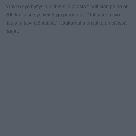
“Ahven syö hyttysiä ja ihmisijä jalasta.” “Villisian paino on
200 km ja se syö keitettyjä perunoita.” “Talitiainen syö
risuja ja talvihyönteisiä.” “Jääkarhulla on jalkojen välissä
raajat.”