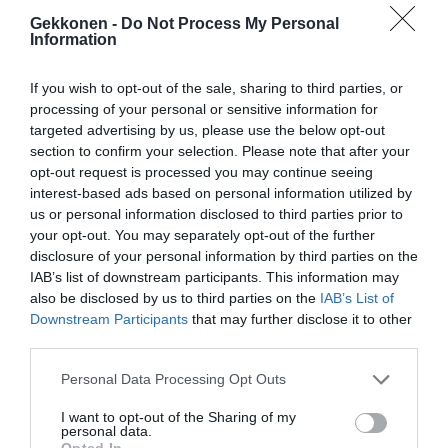
Gekkonen -
Do Not Process My Personal
“Kalan lisääntyminen on kidu. Naaras mätii ja koiras
Information
perällä hautomaan.”
If you wish to opt-out of the sale, sharing to third parties, or
Hyönteisen muodonvaihdos? ”Se muna, kuoriutuu,
processing of your personal or sensitive information for
imetys, aikuinen kärpänen.”
targeted advertising by us, please use the below opt-out
section to confirm your selection. Please note that after your
opt-out request is processed you may continue seeing
“Visentti on vihree nyrsijä.”
interest-based ads based on personal information utilized by
us or personal information disclosed to third parties prior to
Mitä tarkoitetaan yhteyttämisellä?”Kasvit menee yhteen ja
your opt-out. You may separately opt-out of the further
tekee tärkkelystä.”
disclosure of your personal information by third parties on the
IAB’s list of downstream participants. This information may
SELITÄ SANA
also be disclosed by us to third parties on the
IAB’s List of
Downstream Participants
that may further disclose it to other
third parties.
Kylmäkkö: – Julma ihminen – Etonnut nainen
Personal Data Processing Opt Outs
Romanssi: – Toinen pitää toisesta ja se on semmoista –
I want to opt-out of the Sharing of my
Lovistoori – Riptiisi – Hermoraunio
personal data.
Opted In