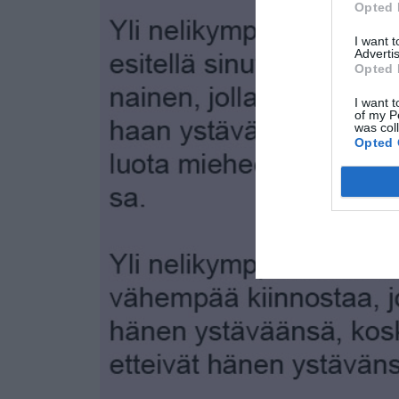
Opted 
I want 
Advertis
Opted 
I want t
of my P
was col
Opted 