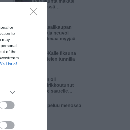
Pariskunta makasi
sängyssä…
Kemikaalikaupan
sonal or
omistaja neuvoi
ection to
aloittelevaa myyjää
ou may
 personal
out of the
Pikku-Kalle fiksuna
 downstream
äidinkielen tunnilla
B’s List of
Nainen oli
haaksirikkoutunut
autiolle saarelle…
Kortinpeluu menossa