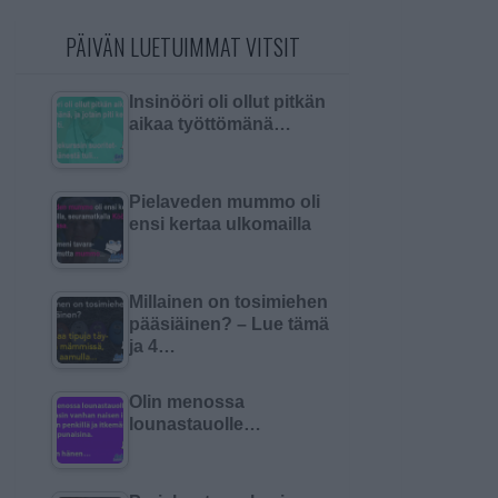
PÄIVÄN LUETUIMMAT VITSIT
Insinööri oli ollut pitkän
aikaa työttömänä…
Pielaveden mummo oli
ensi kertaa ulkomailla
Millainen on tosimiehen
pääsiäinen? – Lue tämä
ja 4…
Olin menossa
lounastauolle…