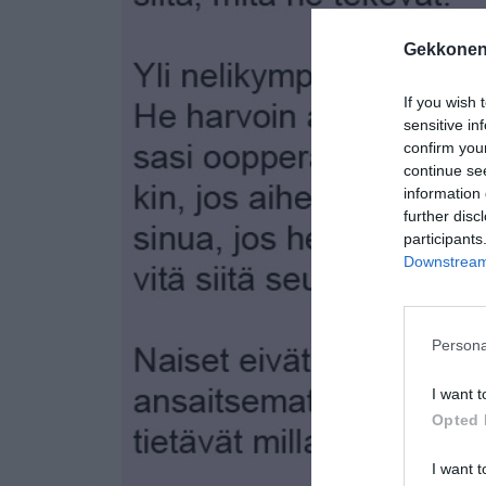
Gekkonen
If you wish 
sensitive in
confirm you
continue se
information 
further disc
participants
Downstream 
Persona
I want t
Opted 
I want t