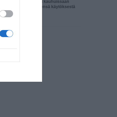
Äiti oli kauhuissaan
tyttärensä käytöksestä