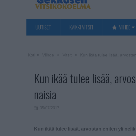
UUTISET
KAIKKI VITSIT
VIIHDE
Koti
Viihde
Vitsit
Kun ikää tulee lisää, arvostan
Kun ikää tulee lisää, arvo
naisia
05/07/2017
Kun ikää tulee lisää, arvostan eniten yli neli