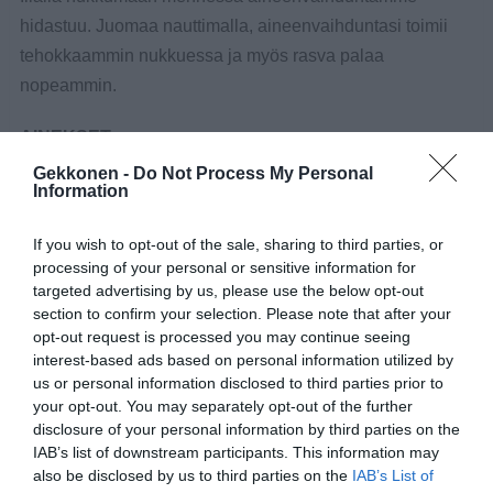
hidastuu. Juomaa nauttimalla, aineenvaihduntasi toimii
tehokkaammin nukkuessa ja myös rasva palaa
nopeammin.
AINEKSET:
Gekkonen -
Do Not Process My Personal
1 kurkku
Information
Nippu persiljaa
If you wish to opt-out of the sale, sharing to third parties, or
1 sitruunan mehu
processing of your personal or sensitive information for
1 rkl inkivääriä (raastettu)
targeted advertising by us, please use the below opt-out
1 rkl aloe vera -mehua
section to confirm your selection. Please note that after your
opt-out request is processed you may continue seeing
1,5 dl vettä
interest-based ads based on personal information utilized by
us or personal information disclosed to third parties prior to
your opt-out. You may separately opt-out of the further
disclosure of your personal information by third parties on the
IAB’s list of downstream participants. This information may
also be disclosed by us to third parties on the
IAB’s List of