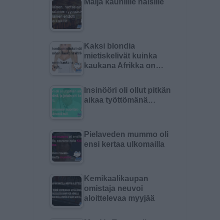
Malja kauniille naisille
Kaksi blondia
mietiskelivät kuinka
kaukana Afrikka on…
Insinööri oli ollut pitkän
aikaa työttömänä…
Pielaveden mummo oli
ensi kertaa ulkomailla
Kemikaalikaupan
omistaja neuvoi
aloittelevaa myyjää