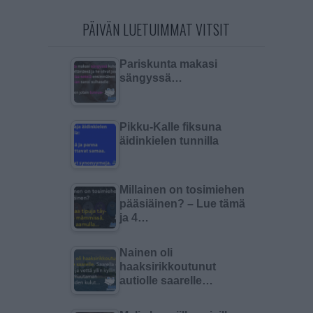
PÄIVÄN LUETUIMMAT VITSIT
Pariskunta makasi
sängyssä…
Pikku-Kalle fiksuna
äidinkielen tunnilla
Millainen on tosimiehen
pääsiäinen? – Lue tämä
ja 4…
Nainen oli
haaksirikkoutunut
autiolle saarelle…