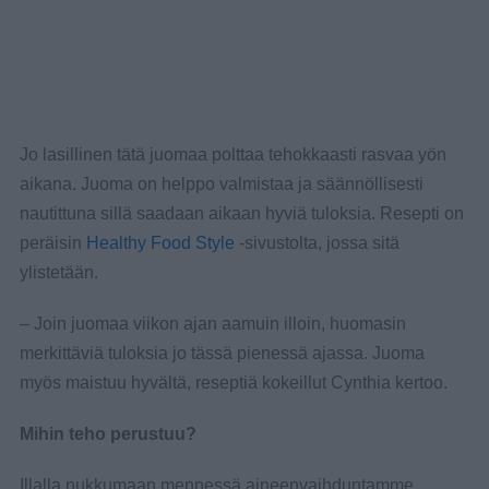
Jo lasillinen tätä juomaa polttaa tehokkaasti rasvaa yön
aikana. Juoma on helppo valmistaa ja säännöllisesti
nautittuna sillä saadaan aikaan hyviä tuloksia. Resepti on
peräisin
Healthy Food Style
-sivustolta, jossa sitä
ylistetään.
– Join juomaa viikon ajan aamuin illoin, huomasin
merkittäviä tuloksia jo tässä pienessä ajassa. Juoma
myös maistuu hyvältä, reseptiä kokeillut Cynthia kertoo.
Mihin teho perustuu?
Illalla nukkumaan mennessä aineenvaihduntamme