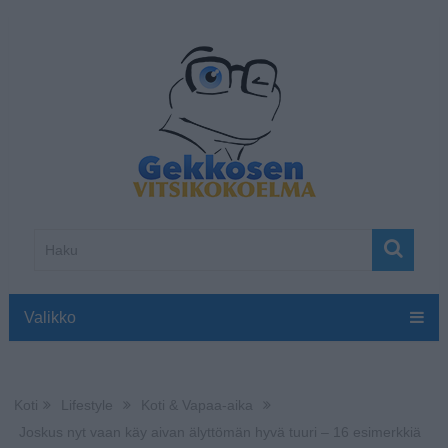
Valikko
Koti
Lifestyle
Koti & Vapaa-aika
Joskus nyt vaan käy aivan älyttömän hyvä tuuri – 16 esimerkkiä