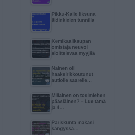
Pikku-Kalle fiksuna
äidinkielen tunnilla
Kemikaalikaupan
omistaja neuvoi
aloittelevaa myyjää
Nainen oli
haaksirikkoutunut
autiolle saarelle…
Millainen on tosimiehen
pääsiäinen? – Lue tämä
ja 4…
Pariskunta makasi
sängyssä…