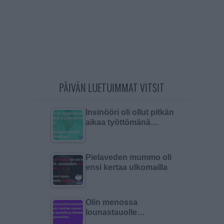
PÄIVÄN LUETUIMMAT VITSIT
Insinööri oli ollut pitkän
aikaa työttömänä…
Pielaveden mummo oli
ensi kertaa ulkomailla
Olin menossa
lounastauolle…