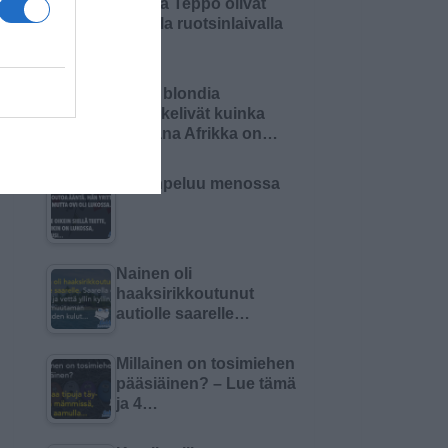
Matti ja Teppo olivat
keikalla ruotsinlaivalla
Kaksi blondia
mietiskelivät kuinka
kaukana Afrikka on…
Kortinpeluu menossa
Nainen oli
haaksirikkoutunut
autiolle saarelle…
Millainen on tosimiehen
pääsiäinen? – Lue tämä
ja 4…