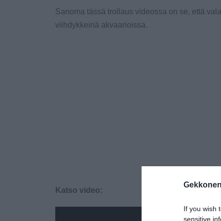
Sanoma tässä trollaus videossa on se, että vala
viihdykkeinä akvaarioissa.
Gekkonen
Katso video:
If you wish 
sensitive in