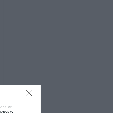
sonal or
ection to