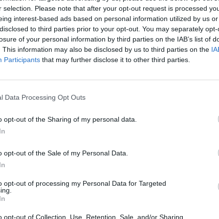
r selection. Please note that after your opt-out request is processed y
eing interest-based ads based on personal information utilized by us or
disclosed to third parties prior to your opt-out. You may separately opt-
losure of your personal information by third parties on the IAB’s list of
. This information may also be disclosed by us to third parties on the
IA
Participants
that may further disclose it to other third parties.
l Data Processing Opt Outs
o opt-out of the Sharing of my personal data.
In
o opt-out of the Sale of my Personal Data.
kaan eläimiä ei tulisi pitää vangittuna akvaarioissa tai
In
s/tappaminen täytyisi saada loppumaan keinolla millä
to opt-out of processing my Personal Data for Targeted
ing.
In
ustaja, paina ”TYKKÄÄ” jos sinäkin olet!
o opt-out of Collection, Use, Retention, Sale, and/or Sharing