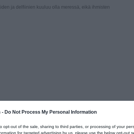
iden ja delfiinien kuuluu olla meressä, eikä ihmisten
 -
Do Not Process My Personal Information
to opt-out of the sale, sharing to third parties, or processing of your per
formation for targeted advertising by us, please use the below opt-out s