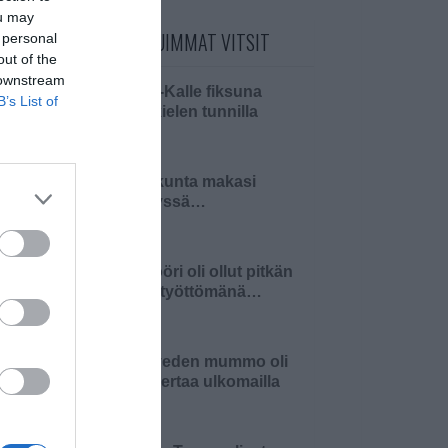
ou may
PÄIVÄN LUETUIMMAT VITSIT
 personal
out of the
 downstream
Pikku-Kalle fiksuna
B’s List of
äidinkielen tunnilla
Pariskunta makasi
sängyssä…
Insinööri oli ollut pitkän
aikaa työttömänä…
Pielaveden mummo oli
ensi kertaa ulkomailla