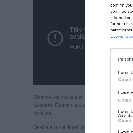
confirm you
continue se
information 
further disc
participants
Downstream 
Persona
I want t
Opted 
I want t
Olemme sitä mieltä että, valaita tai mitään muita
Opted 
häkeissä. Eläinten huonot olot ja törkeä kidutu
I want 
hyvänsä.
Advertis
Opted 
Gekkonen on eläinten ja niiden oikeuksien puol
I want t