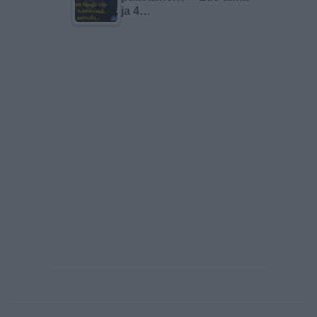
ja 4…