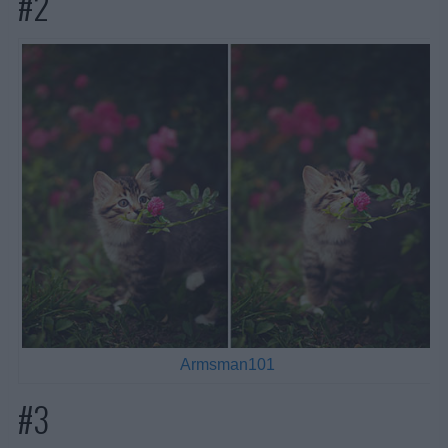
#2
Armsman101
#3