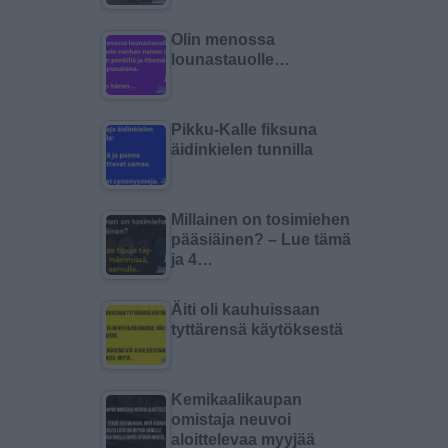
Olin menossa
lounastauolle…
Pikku-Kalle fiksuna
äidinkielen tunnilla
Millainen on tosimiehen
pääsiäinen? – Lue tämä
ja 4…
Äiti oli kauhuissaan
tyttärensä käytöksestä
Kemikaalikaupan
omistaja neuvoi
aloittelevaa myyjää