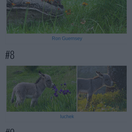
Ron Guernsey
#8
luchek