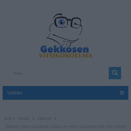
Valikko
Koti
Viihde
Eläimet
Eläimet jotka nuuhkivat kukkia on ehkä suloisinta mitä olet nähnyt