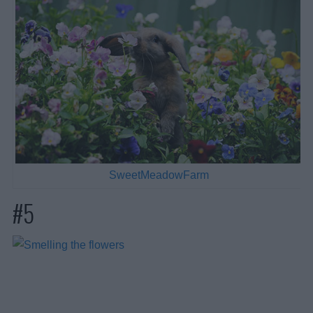
SweetMeadowFarm
#5