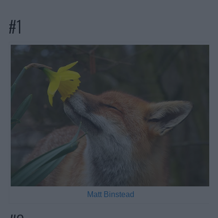
#1
Matt Binstead