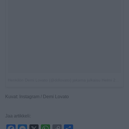
Henkilön Demi Lovato (@ddlovato) jakama julkaisu
Helmi 21, 2018 kello 12.54 PST
Kuvat: Instagram / Demi Lovato
Jaa artikkeli: