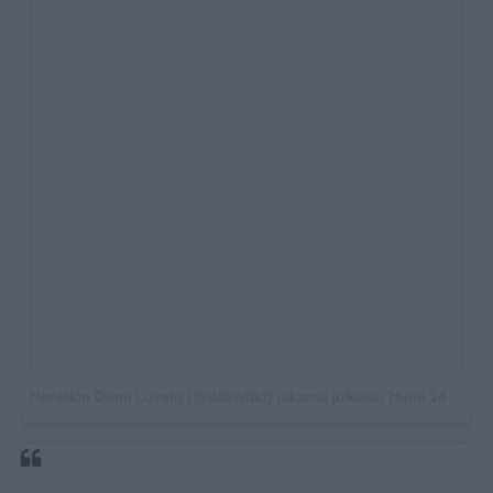
Henkilön Demi Lovato (@ddlovato) jakama julkaisu
Huhti 14, 2018 kello 12.05 PDT