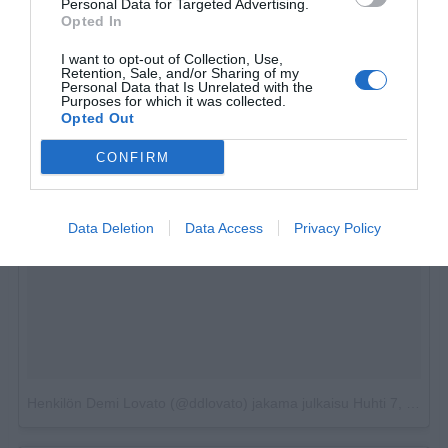
Personal Data for Targeted Advertising.
Opted In
I want to opt-out of Collection, Use,
Retention, Sale, and/or Sharing of my
Personal Data that Is Unrelated with the
Purposes for which it was collected.
Opted Out
CONFIRM
Data Deletion
Data Access
Privacy Policy
Henkilön Demi Lovato (@ddlovato) jakama julkaisu
Huhti 7, 2018 kello 1.46 PDT