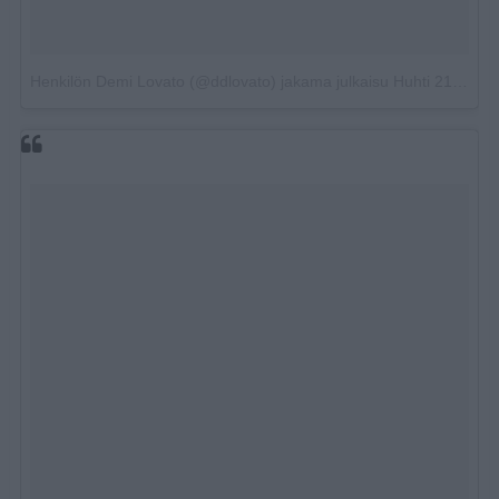
Henkilön Demi Lovato (@ddlovato) jakama julkaisu
Huhti 21, 2018 kello 7.02 PDT