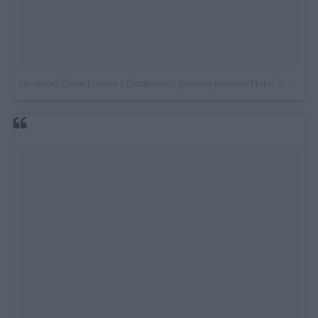
Henkilön Demi Lovato (@ddlovato) jakama julkaisu
Huhti 2, 2018 kello 1.04 PDT