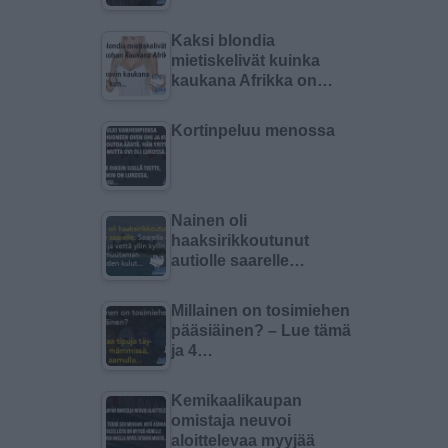
Kaksi blondia
mietiskelivät kuinka
kaukana Afrikka on…
Kortinpeluu menossa
Nainen oli
haaksirikkoutunut
autiolle saarelle…
Millainen on tosimiehen
pääsiäinen? – Lue tämä
ja 4…
Kemikaalikaupan
omistaja neuvoi
aloittelevaa myyjää