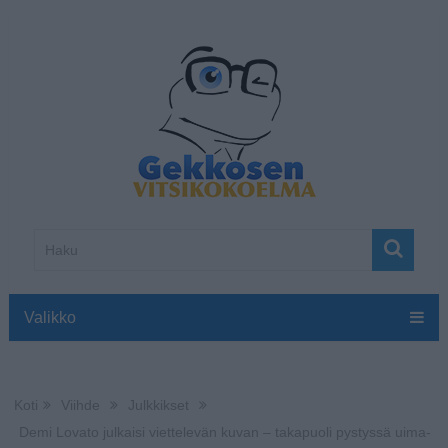
Valikko
Koti
Viihde
Julkkikset
Demi Lovato julkaisi viettelevän kuvan – takapuoli pystyssä uima-