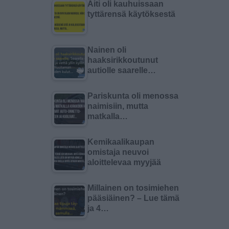
Äiti oli kauhuissaan
tyttärensä käytöksestä
Nainen oli
haaksirikkoutunut
autiolle saarelle…
Pariskunta oli menossa
naimisiin, mutta
matkalla…
Kemikaalikaupan
omistaja neuvoi
aloittelevaa myyjää
Millainen on tosimiehen
pääsiäinen? – Lue tämä
ja 4…