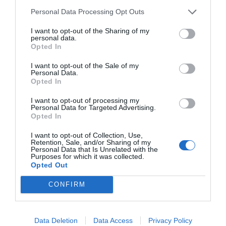
a
e
h
o
h
c
Personal Data Processing Opt Outs
ss
at
p
ar
e
e
s
y
e
I want to opt-out of the Sharing of my
personal data.
b
n
A
Li
Opted In
o
g
p
n
I want to opt-out of the Sale of my
Personal Data.
o
er
p
k
Opted In
k
I want to opt-out of processing my
Personal Data for Targeted Advertising.
Opted In
I want to opt-out of Collection, Use,
Retention, Sale, and/or Sharing of my
Personal Data that Is Unrelated with the
Purposes for which it was collected.
Opted Out
CONFIRM
Data Deletion
Data Access
Privacy Policy