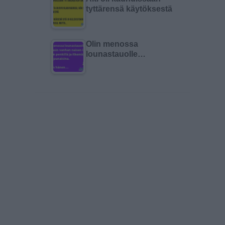
tyttärensä käytöksestä
Olin menossa
lounastauolle…