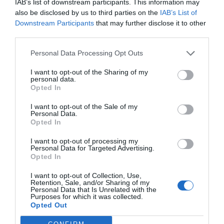
IAB’s list of downstream participants. This information may
also be disclosed by us to third parties on the
IAB’s List of
Downstream Participants
that may further disclose it to other
third parties.
Jaa artikkeli:
Personal Data Processing Opt Outs
F
M
X
W
C
S
I want to opt-out of the Sharing of my
a
e
h
o
h
personal data.
Opted In
c
ss
at
p
ar
I want to opt-out of the Sale of my
e
e
s
y
e
Personal Data.
Opted In
b
n
A
Li
I want to opt-out of processing my
o
g
p
n
Personal Data for Targeted Advertising.
Opted In
o
er
p
k
k
I want to opt-out of Collection, Use,
Retention, Sale, and/or Sharing of my
Personal Data that Is Unrelated with the
Purposes for which it was collected.
Opted Out