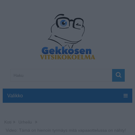
Valikko
Koti
Urheilu
Video: Tämä on hienoin tyrmäys mitä vapaaottelussa on nähty!