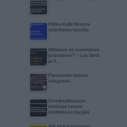
Pikku-Kalle fiksuna
äidinkielen tunnilla
Millainen on tosimiehen
pääsiäinen? – Lue tämä
ja 4…
Pariskunta makasi
sängyssä…
Kemikaalikaupan
omistaja neuvoi
aloittelevaa myyjää
Äiti oli kauhuissaan