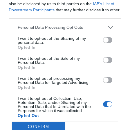
also be disclosed by us to third parties on the
IAB’s List of
Downstream Participants
that may further disclose it to other
third parties.
Jaa artikkeli:
Personal Data Processing Opt Outs
F
M
X
W
C
S
I want to opt-out of the Sharing of my
a
e
h
o
h
personal data.
Opted In
c
ss
at
p
ar
e
e
s
y
e
I want to opt-out of the Sale of my
Personal Data.
b
n
A
Li
Opted In
o
g
p
n
I want to opt-out of processing my
Personal Data for Targeted Advertising.
o
er
p
k
Opted In
k
I want to opt-out of Collection, Use,
Retention, Sale, and/or Sharing of my
Personal Data that Is Unrelated with the
Purposes for which it was collected.
Opted Out
CONFIRM