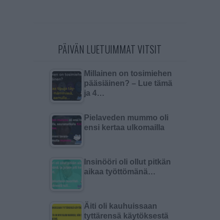
PÄIVÄN LUETUIMMAT VITSIT
Millainen on tosimiehen
pääsiäinen? – Lue tämä
ja 4…
Pielaveden mummo oli
ensi kertaa ulkomailla
Insinööri oli ollut pitkän
aikaa työttömänä…
Äiti oli kauhuissaan
tyttärensä käytöksestä