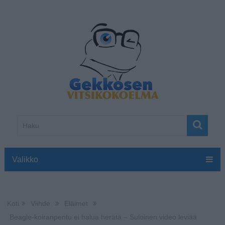
Valikko
Koti
Viihde
Eläimet
Beagle-koiranpentu ei halua herätä – Suloinen video leviää