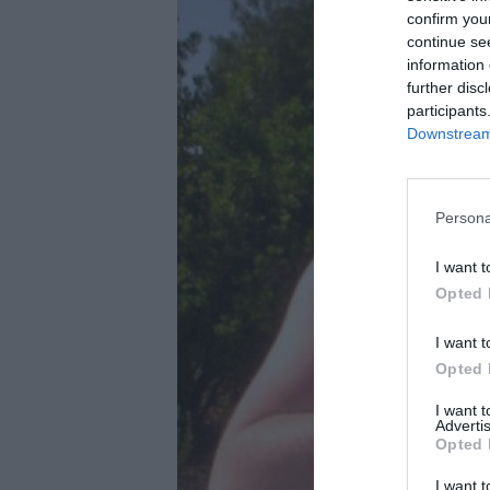
confirm you
continue se
information 
further disc
participants
Downstream 
Persona
I want t
Opted 
I want t
Opted 
I want 
Advertis
Opted 
I want t