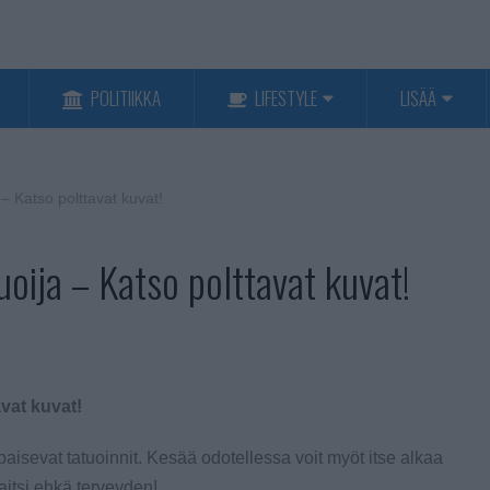
POLITIIKKA
LIFESTYLE
LISÄÄ
 – Katso polttavat kuvat!
tuoija – Katso polttavat kuvat!
avat kuvat!
aisevat tatuoinnit. Kesää odotellessa voit myöt itse alkaa
itsi ehkä terveyden!