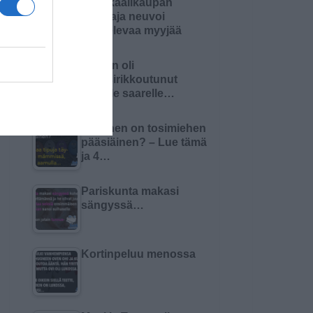
Kemikaalikaupan
omistaja neuvoi
aloittelevaa myyjää
Nainen oli
haaksirikkoutunut
autiolle saarelle…
Millainen on tosimiehen
pääsiäinen? – Lue tämä
ja 4…
Pariskunta makasi
sängyssä…
Kortinpeluu menossa