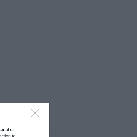
sonal or
ection to