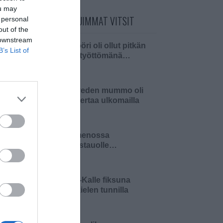
ou may
PÄIVÄN LUETUIMMAT VITSIT
 personal
out of the
 downstream
Insinööri oli ollut pitkän
B’s List of
aikaa työttömänä…
Pielaveden mummo oli
ensi kertaa ulkomailla
Olin menossa
lounastauolle…
Pikku-Kalle fiksuna
äidinkielen tunnilla