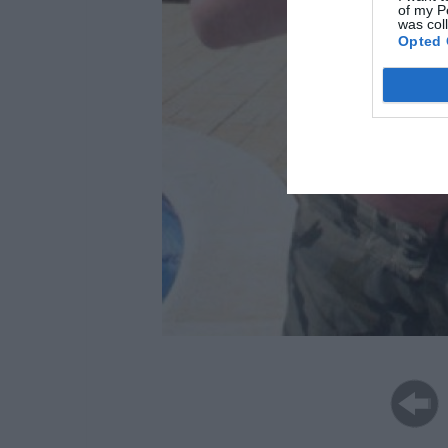
of my P
was col
Opted 