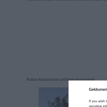
Katso kirpaisevan polttava kuvasarja!
Gekkonen
If you wish 
sensitive in