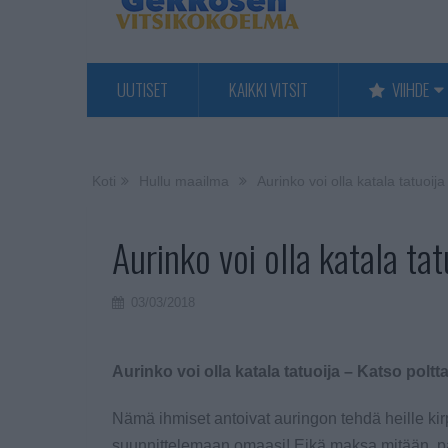
UUTISET
KAIKKI VITSIT
VIIHDE
Koti
Hullu maailma
Aurinko voi olla katala tatuoija
Aurinko voi olla katala ta
03/03/2018
Aurinko voi olla katala tatuoija – Katso poltt
Nämä ihmiset antoivat auringon tehdä heille kirp
suunnittelemaan omaasi! Eikä maksa mitään, pa