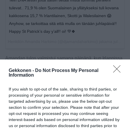
tulevat.. 71,9 % olen Suomalainen ja yllätykseksi tuli kovana
kakkosena 15,7 % Irlantilainen, Skotti ja Walesilainen 😱
Anyhow, se tarkoittaa sitä että mulla on tänään juhlapäivä!!
Happy St Patrick’s day y’all!! oi! 💚🍀
Henkilön
Amanda Harkimo
(@djamandaharkimo) jakama julkaisu
Amandan tulos valmistui samana päinänä, kun Irlannissa
vietettiin Pyhän Patrickin päivää, joka on Irlannin
Gekkonen -
Do Not Process My Personal
kansallispäivä.
Information
– Anyhow, se tarkoittaa sitä että mulla on tänään
If you wish to opt-out of the sale, sharing to third parties, or
juhlapäivä! Happy St. Patrick’s day y’all, Harkimo kirjoittaa
processing of your personal or sensitive information for
targeted advertising by us, please use the below opt-out
Instagramissa.
section to confirm your selection. Please note that after your
opt-out request is processed you may continue seeing
interest-based ads based on personal information utilized by
us or personal information disclosed to third parties prior to