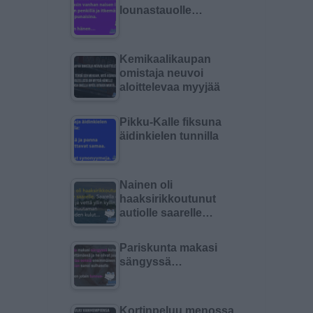
lounastauolle…
Kemikaalikaupan
omistaja neuvoi
aloittelevaa myyjää
Pikku-Kalle fiksuna
äidinkielen tunnilla
Nainen oli
haaksirikkoutunut
autiolle saarelle…
Pariskunta makasi
sängyssä…
Kortinpeluu menossa