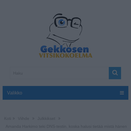
Valikko
Koti
Viihde
Julkkikset
Amanda Harkimo teki DNS-testin, koska halusi tietää mistä hänen