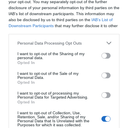
your opt-out. You may separately opt-out of the further
disclosure of your personal information by third parties on the
IAB’s list of downstream participants. This information may
also be disclosed by us to third parties on the
IAB’s List of
Downstream Participants
that may further disclose it to other
third parties.
Personal Data Processing Opt Outs
I want to opt-out of the Sharing of my
personal data.
Opted In
I want to opt-out of the Sale of my
Personal Data.
Opted In
Some man claimed that Jesus turned water into wine,
Another one claimed that the blood was just beer and it’s all
I want to opt-out of processing my
Personal Data for Targeted Advertising.
fine, The third one said that in Syvärinkunkku Tahko tonight
Opted In
is gonna be the best time! Who do you trust? #dj
I want to opt-out of Collection, Use,
#djamandaharkimo #syvärinkunkku #tahko #party
Retention, Sale, and/or Sharing of my
Personal Data that Is Unrelated with the
Henkilön
Amanda Harkimo
(@djamandaharkimo) jakama julkaisu
Purposes for which it was collected.