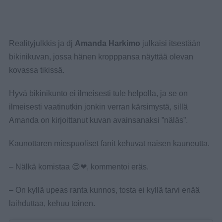
Realityjulkkis ja dj
Amanda Harkimo
julkaisi itsestään
bikinikuvan, jossa hänen kropppansa näyttää olevan
kovassa tikissä.
Hyvä bikinikunto ei ilmeisesti tule helpolla, ja se on
ilmeisesti vaatinutkin jonkin verran kärsimystä, sillä
Amanda on kirjoittanut kuvan avainsanaksi ”näläs”.
Kaunottaren miespuoliset fanit kehuvat naisen kauneutta.
– Nälkä komistaa 😊❤, kommentoi eräs.
– On kyllä upeas ranta kunnos, tosta ei kyllä tarvi enää
laihduttaa, kehuu toinen.