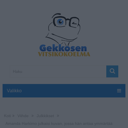
Valikko
Koti
Viihde
Julkkikset
Amanda Harkimo julkaisi kuvan, jossa hän antaa ymmärtää