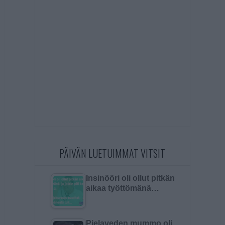
PÄIVÄN LUETUIMMAT VITSIT
Insinööri oli ollut pitkän
aikaa työttömänä…
Pielaveden mummo oli