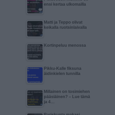
ensi kertaa ulkomailla
Matti ja Teppo olivat
keikalla ruotsinlaivalla
Kortinpeluu menossa
Pikku-Kalle fiksuna
äidinkielen tunnilla
Millainen on tosimiehen
pääsiäinen? – Lue tämä
ja 4…
Pariskunta makasi