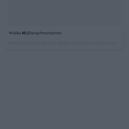
#näläs 📸@larsjohnsonphoto
Henkilön
Amanda Harkimo
(@djamandaharkimo) jakama julkaisu