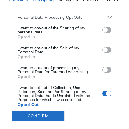
third parties.
F
M
X
W
C
S
Personal Data Processing Opt Outs
a
e
h
o
h
c
ss
at
p
ar
I want to opt-out of the Sharing of my
personal data.
Opted In
e
e
s
y
e
b
n
A
Li
I want to opt-out of the Sale of my
Personal Data.
o
g
p
n
Opted In
o
er
p
k
I want to opt-out of processing my
Personal Data for Targeted Advertising.
k
Opted In
I want to opt-out of Collection, Use,
Retention, Sale, and/or Sharing of my
Personal Data that Is Unrelated with the
Purposes for which it was collected.
Opted Out
CONFIRM