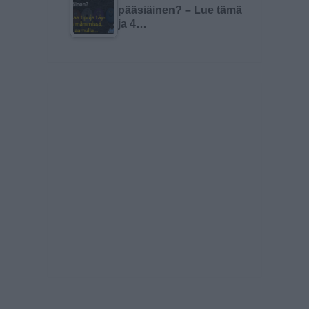
pääsiäinen? – Lue tämä
ja 4…