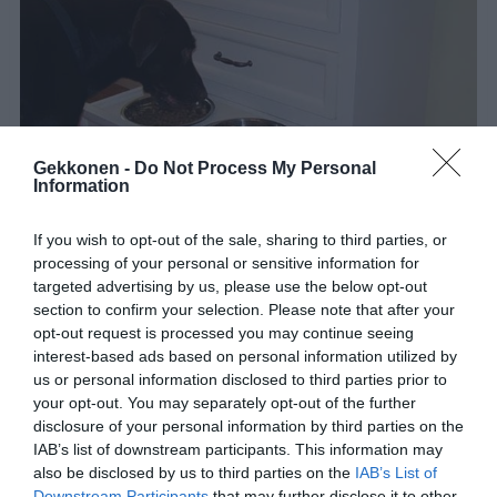
Gekkonen -
Do Not Process My Personal
Information
If you wish to opt-out of the sale, sharing to third parties, or
processing of your personal or sensitive information for
targeted advertising by us, please use the below opt-out
section to confirm your selection. Please note that after your
opt-out request is processed you may continue seeing
interest-based ads based on personal information utilized by
1 / 8
us or personal information disclosed to third parties prior to
your opt-out. You may separately opt-out of the further
disclosure of your personal information by third parties on the
Lähde:
Bored Panda
IAB’s list of downstream participants. This information may
also be disclosed by us to third parties on the
IAB’s List of
Jaa artikkeli:
Downstream Participants
that may further disclose it to other