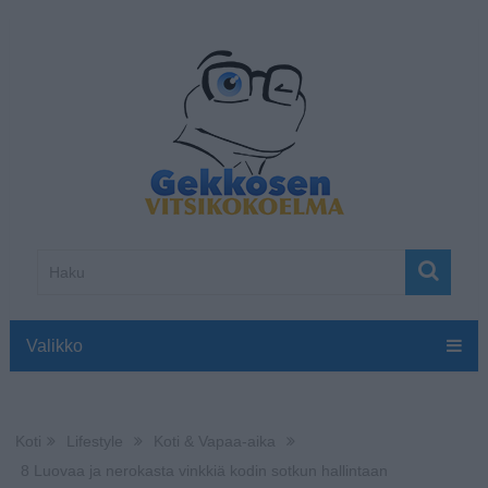
Valikko
Koti
Lifestyle
Koti & Vapaa-aika
8 Luovaa ja nerokasta vinkkiä kodin sotkun hallintaan