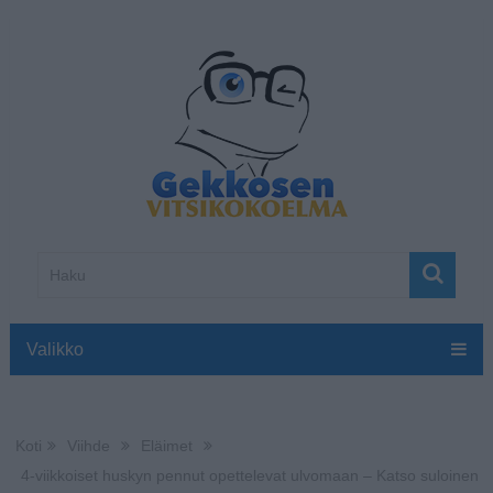
Valikko
Koti
Viihde
Eläimet
4-viikkoiset huskyn pennut opettelevat ulvomaan – Katso suloinen