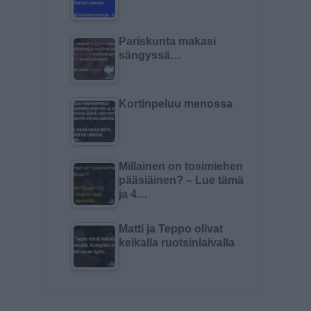
Pariskunta makasi
sängyssä…
Kortinpeluu menossa
Millainen on tosimiehen
pääsiäinen? – Lue tämä
ja 4…
Matti ja Teppo olivat
keikalla ruotsinlaivalla