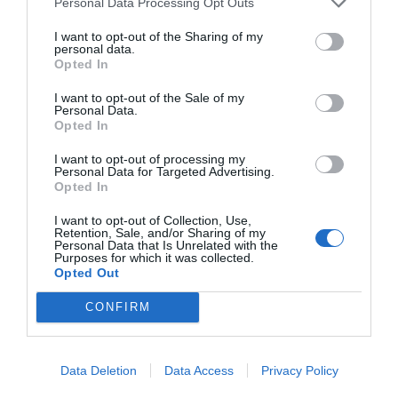
Personal Data Processing Opt Outs
e
e
s
y
e
I want to opt-out of the Sharing of my
b
n
A
Li
personal data.
Opted In
o
g
p
n
I want to opt-out of the Sale of my
o
er
p
k
Personal Data.
Opted In
k
I want to opt-out of processing my
Personal Data for Targeted Advertising.
Opted In
I want to opt-out of Collection, Use,
Retention, Sale, and/or Sharing of my
Personal Data that Is Unrelated with the
Purposes for which it was collected.
Opted Out
CONFIRM
Data Deletion
Data Access
Privacy Policy