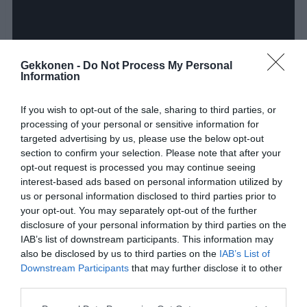
Gekkonen -
Do Not Process My Personal
Information
If you wish to opt-out of the sale, sharing to third parties, or
processing of your personal or sensitive information for
targeted advertising by us, please use the below opt-out
section to confirm your selection. Please note that after your
opt-out request is processed you may continue seeing
Jaa tämä suloinen video myös ystävillesi! 🙂
interest-based ads based on personal information utilized by
us or personal information disclosed to third parties prior to
your opt-out. You may separately opt-out of the further
disclosure of your personal information by third parties on the
Jaa artikkeli:
IAB’s list of downstream participants. This information may
F
M
X
W
C
S
also be disclosed by us to third parties on the
IAB’s List of
Downstream Participants
that may further disclose it to other
a
e
h
o
h
third parties.
c
ss
at
p
ar