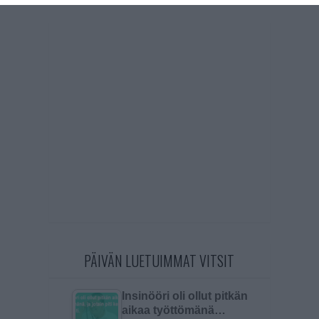
PÄIVÄN LUETUIMMAT VITSIT
Insinööri oli ollut pitkän
aikaa työttömänä…