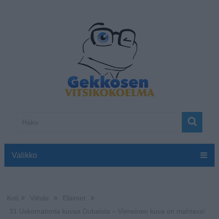
Valikko
Koti
Viihde
Eläimet
31 Uskomatonta kuvaa Dubaista – Viimeinen kuva on mahtava!