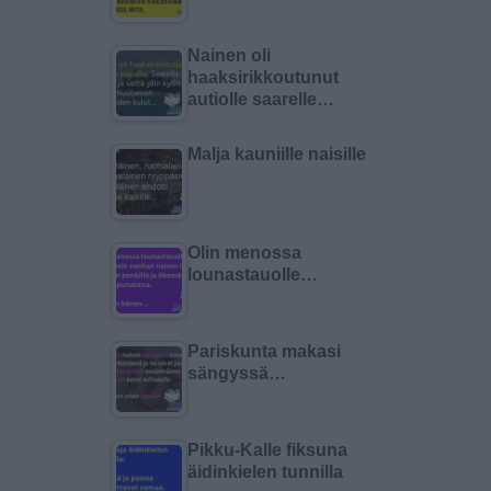
Nainen oli
haaksirikkoutunut
autiolle saarelle…
Malja kauniille naisille
Olin menossa
lounastauolle…
Pariskunta makasi
sängyssä…
Pikku-Kalle fiksuna
äidinkielen tunnilla