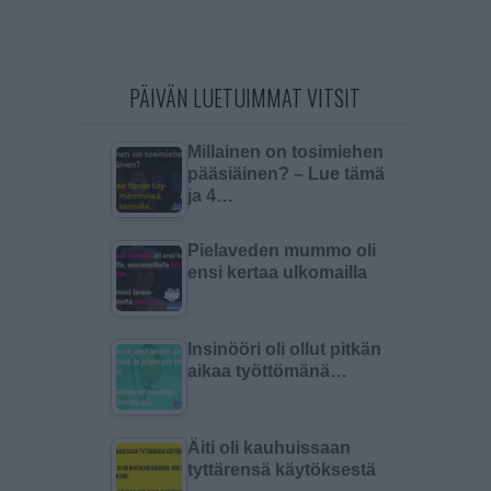
PÄIVÄN LUETUIMMAT VITSIT
Millainen on tosimiehen
pääsiäinen? – Lue tämä
ja 4…
Pielaveden mummo oli
ensi kertaa ulkomailla
Insinööri oli ollut pitkän
aikaa työttömänä…
Äiti oli kauhuissaan
tyttärensä käytöksestä