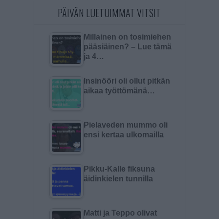
PÄIVÄN LUETUIMMAT VITSIT
Millainen on tosimiehen
pääsiäinen? – Lue tämä
ja 4…
Insinööri oli ollut pitkän
aikaa työttömänä…
Pielaveden mummo oli
ensi kertaa ulkomailla
Pikku-Kalle fiksuna
äidinkielen tunnilla
Matti ja Teppo olivat