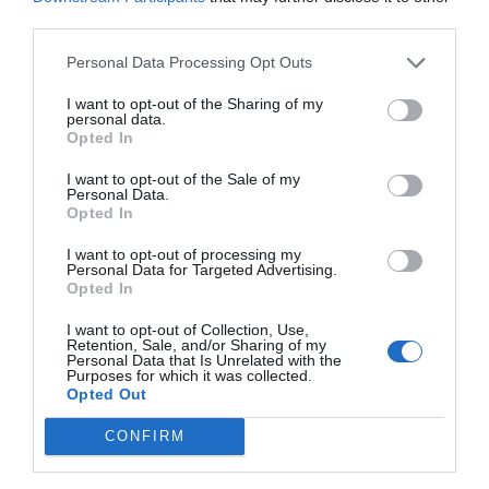
third parties.
F
M
X
W
C
S
Personal Data Processing Opt Outs
a
e
h
o
h
c
ss
at
p
ar
I want to opt-out of the Sharing of my
personal data.
e
e
s
y
e
Opted In
b
n
A
Li
I want to opt-out of the Sale of my
Personal Data.
o
g
p
n
Opted In
o
er
p
k
I want to opt-out of processing my
Personal Data for Targeted Advertising.
k
Opted In
I want to opt-out of Collection, Use,
Retention, Sale, and/or Sharing of my
Personal Data that Is Unrelated with the
Purposes for which it was collected.
Opted Out
CONFIRM