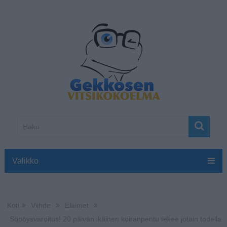
Valikko
Koti
Viihde
Eläimet
Söpöysvaroitus! 20 päivän ikäinen koiranpentu tekee jotain todella