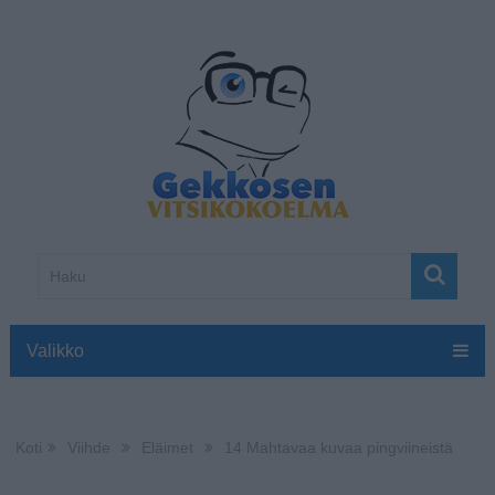
Valikko
Koti
Viihde
Eläimet
14 Mahtavaa kuvaa pingviineistä