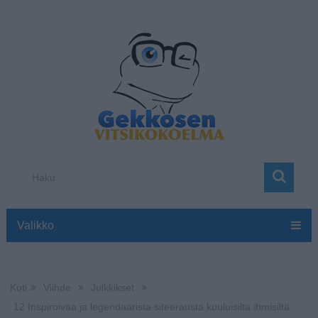
Valikko
Koti
Viihde
Julkkikset
12 Inspiroivaa ja legendaarista siteerausta kuuluisilta ihmisiltä