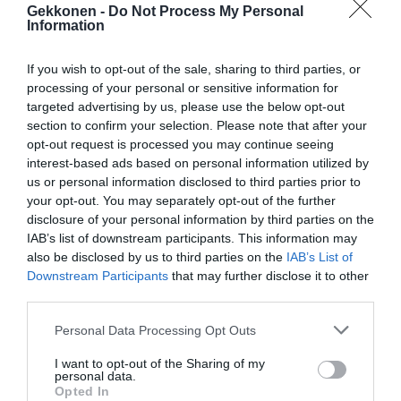
Gekkonen -
Do Not Process My Personal
Information
If you wish to opt-out of the sale, sharing to third parties, or
processing of your personal or sensitive information for
targeted advertising by us, please use the below opt-out
section to confirm your selection. Please note that after your
opt-out request is processed you may continue seeing
Jaa artikkeli:
interest-based ads based on personal information utilized by
F
M
X
W
C
S
us or personal information disclosed to third parties prior to
your opt-out. You may separately opt-out of the further
a
e
h
o
h
disclosure of your personal information by third parties on the
IAB’s list of downstream participants. This information may
c
ss
at
p
ar
also be disclosed by us to third parties on the
IAB’s List of
e
e
s
y
e
Downstream Participants
that may further disclose it to other
third parties.
b
n
A
Li
o
g
p
n
Personal Data Processing Opt Outs
o
er
p
k
I want to opt-out of the Sharing of my
personal data.
k
Opted In