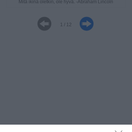
Mitä ikinä oletkin, ole hyvä. -Abraham Lincoln
1 / 12