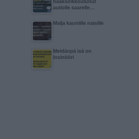
haaksirikkoutunut
autiolle saarelle…
Malja kauniille naisille
Meidänpä isä on
insinööri