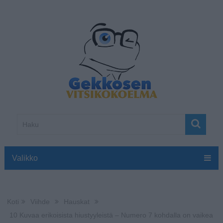
Valikko
Koti
Viihde
Hauskat
10 Kuvaa erikoisista hiustyyleistä – Numero 7 kohdalla on vaikea