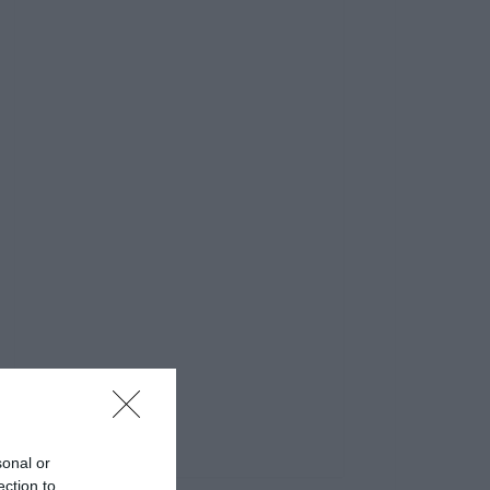
sonal or
ection to