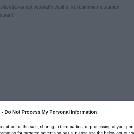
s sitä että veneet vedetään vesille. Kokosimme muutaman
astaan!
 -
Do Not Process My Personal Information
n sinun suosikkisi?
to opt-out of the sale, sharing to third parties, or processing of your per
formation for targeted advertising by us, please use the below opt-out s