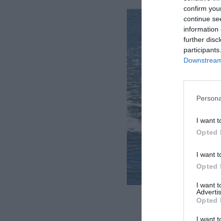
confirm you
continue se
information 
further disc
participants
Downstream 
Persona
I want t
Opted 
I want t
Opted 
I want 
Advertis
Opted 
I want t