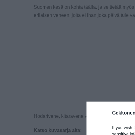
Suomen kesä on kohta täällä, ja se tietää myö
erilaisen veneen, joita ei ihan joka päivä tule v
Gekkonen
Hodarivene, kitaravene vai jacuzzivene? Mikä o
If you wish 
Katso kuvasarja alta:
sensitive in