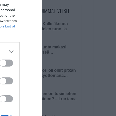
ou may
PÄIVÄN LUETUIMMAT VITSIT
 personal
out of the
 downstream
Pikku-Kalle fiksuna
B’s List of
äidinkielen tunnilla
Pariskunta makasi
sängyssä…
Insinööri oli ollut pitkän
aikaa työttömänä…
Millainen on tosimiehen
pääsiäinen? – Lue tämä
ja 4…