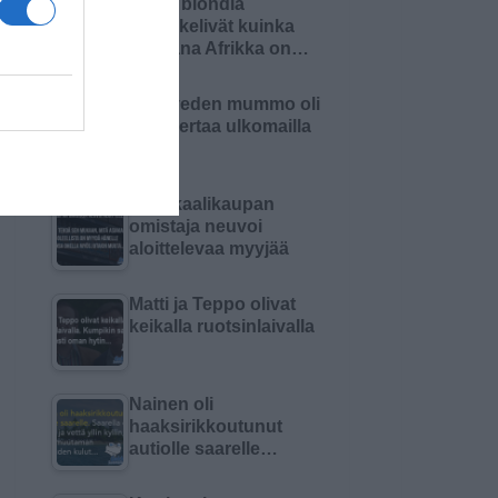
Kaksi blondia
mietiskelivät kuinka
kaukana Afrikka on…
Pielaveden mummo oli
ensi kertaa ulkomailla
Kemikaalikaupan
omistaja neuvoi
aloittelevaa myyjää
Matti ja Teppo olivat
keikalla ruotsinlaivalla
Nainen oli
haaksirikkoutunut
autiolle saarelle…