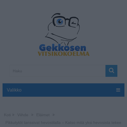
Valikko
Koti
Viihde
Eläimet
Pikkutytöt tanssivat hevostilalla – Katso mitä yksi hevosista tekee