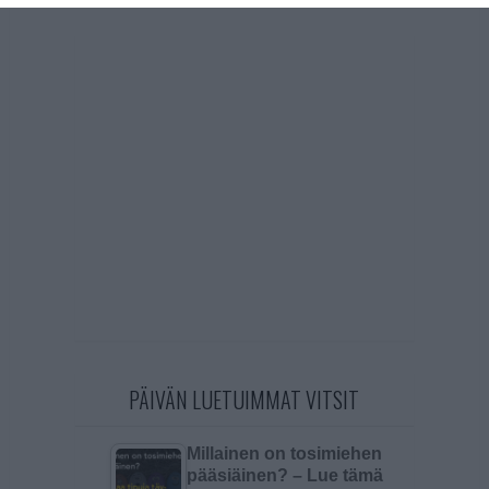
PÄIVÄN LUETUIMMAT VITSIT
Millainen on tosimiehen
pääsiäinen? – Lue tämä