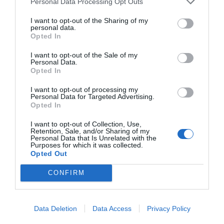
Personal Data Processing Opt Outs
e
e
s
y
e
I want to opt-out of the Sharing of my
b
n
A
Li
personal data.
Opted In
o
g
p
n
I want to opt-out of the Sale of my
o
er
p
k
Personal Data.
Opted In
k
I want to opt-out of processing my
Personal Data for Targeted Advertising.
Opted In
I want to opt-out of Collection, Use,
Retention, Sale, and/or Sharing of my
Personal Data that Is Unrelated with the
Purposes for which it was collected.
Opted Out
CONFIRM
Data Deletion
Data Access
Privacy Policy