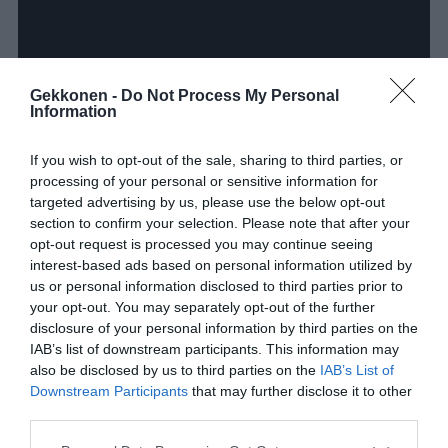
Gekkonen -
Do Not Process My Personal
Information
If you wish to opt-out of the sale, sharing to third parties, or
processing of your personal or sensitive information for
targeted advertising by us, please use the below opt-out
section to confirm your selection. Please note that after your
opt-out request is processed you may continue seeing
Jaa video myös ystävillesi, jos pidit siitä!
interest-based ads based on personal information utilized by
us or personal information disclosed to third parties prior to
your opt-out. You may separately opt-out of the further
disclosure of your personal information by third parties on the
Jaa artikkeli:
IAB’s list of downstream participants. This information may
F
M
X
W
C
S
also be disclosed by us to third parties on the
IAB’s List of
Downstream Participants
that may further disclose it to other
a
e
h
o
h
third parties.
c
ss
at
p
ar