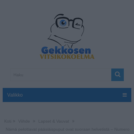
Valikko
Koti
Viihde
Lapset & Vauvat
Nämä pelottavat pääsiäispuput ovat suoraan helvetistä – Numero