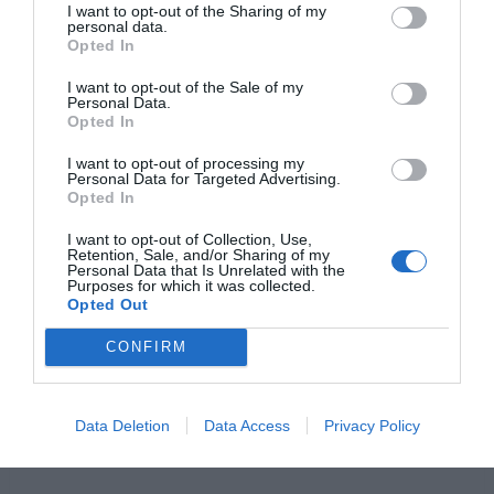
I want to opt-out of the Sharing of my
personal data.
Opted In
I want to opt-out of the Sale of my
Personal Data.
Opted In
I want to opt-out of processing my
Personal Data for Targeted Advertising.
Opted In
1 / 10
I want to opt-out of Collection, Use,
Retention, Sale, and/or Sharing of my
Personal Data that Is Unrelated with the
Purposes for which it was collected.
Jaa artikkeli:
Opted Out
F
M
X
W
C
S
CONFIRM
a
e
h
o
h
c
ss
at
p
ar
Data Deletion
Data Access
Privacy Policy
e
e
s
y
e
b
n
A
Li