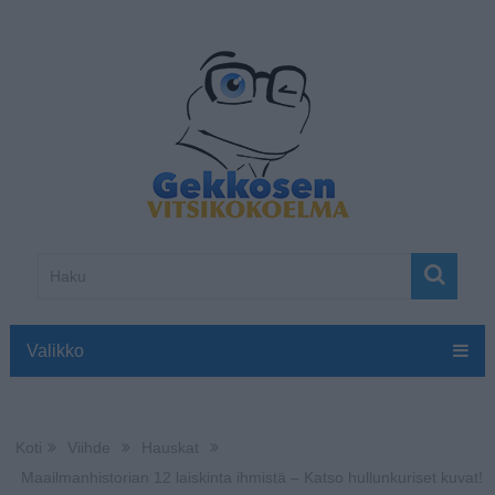
Valikko
Koti
Viihde
Hauskat
Maailmanhistorian 12 laiskinta ihmistä – Katso hullunkuriset kuvat!