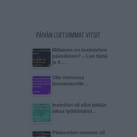
PÄIVÄN LUETUIMMAT VITSIT
Millainen on tosimiehen
pääsiäinen? – Lue tämä
ja 4…
Olin menossa
lounastauolle…
Insinööri oli ollut pitkän
aikaa työttömänä…
Pielaveden mummo oli