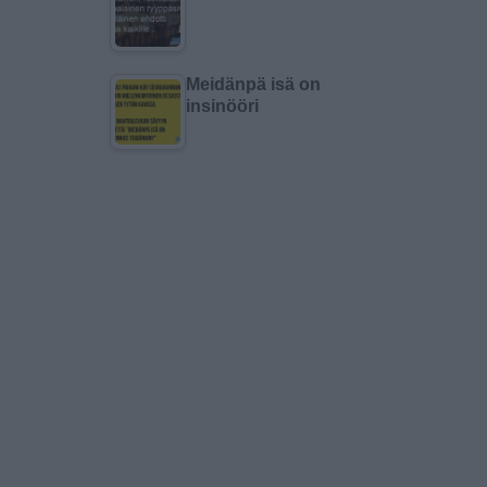
Meidänpä isä on
insinööri