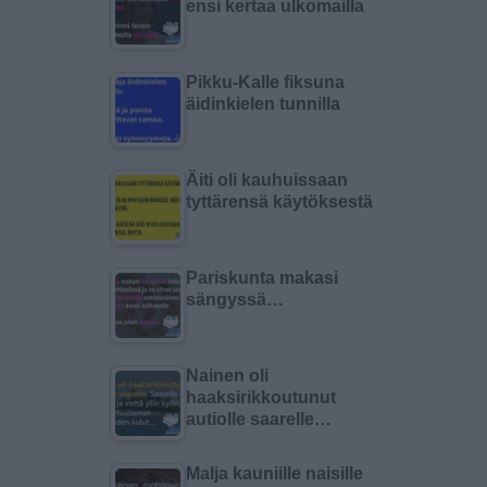
ensi kertaa ulkomailla
Pikku-Kalle fiksuna
äidinkielen tunnilla
Äiti oli kauhuissaan
tyttärensä käytöksestä
Pariskunta makasi
sängyssä…
Nainen oli
haaksirikkoutunut
autiolle saarelle…
Malja kauniille naisille