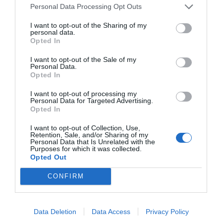
Personal Data Processing Opt Outs
I want to opt-out of the Sharing of my
personal data.
Opted In
I want to opt-out of the Sale of my
Personal Data.
Opted In
I want to opt-out of processing my
Personal Data for Targeted Advertising.
Opted In
I want to opt-out of Collection, Use,
Retention, Sale, and/or Sharing of my
Personal Data that Is Unrelated with the
Purposes for which it was collected.
Opted Out
Jaa artikkeli:
CONFIRM
F
M
X
W
C
S
a
e
h
o
h
Data Deletion
Data Access
Privacy Policy