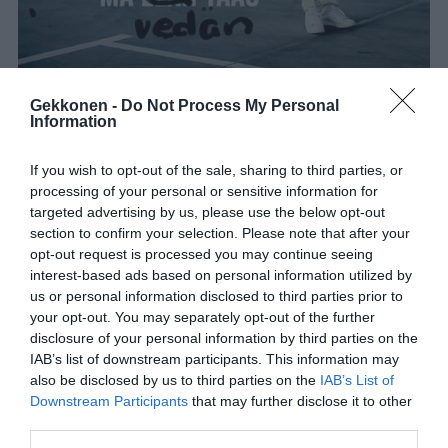
Gekkonen -
Do Not Process My Personal
Oikeasti koko Suomi toivoo Siltsulle pelkkää hyvää ja
Information
mene nyt hyvä mies jo sinne katkolle ja kaikki välit poikki
If you wish to opt-out of the sale, sharing to third parties, or
huumeveikkojen kanssa!
processing of your personal or sensitive information for
targeted advertising by us, please use the below opt-out
section to confirm your selection. Please note that after your
opt-out request is processed you may continue seeing
Mitä sinä haluaisit sanoa Jarille? Kommentoi alas!
interest-based ads based on personal information utilized by
us or personal information disclosed to third parties prior to
your opt-out. You may separately opt-out of the further
disclosure of your personal information by third parties on the
IAB’s list of downstream participants. This information may
also be disclosed by us to third parties on the
IAB’s List of
Downstream Participants
that may further disclose it to other
third parties.