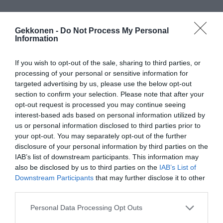
Gekkonen -
Do Not Process My Personal
Information
If you wish to opt-out of the sale, sharing to third parties, or
processing of your personal or sensitive information for
targeted advertising by us, please use the below opt-out
section to confirm your selection. Please note that after your
opt-out request is processed you may continue seeing
interest-based ads based on personal information utilized by
us or personal information disclosed to third parties prior to
Jaa artikkeli:
your opt-out. You may separately opt-out of the further
disclosure of your personal information by third parties on the
F
M
X
W
C
S
IAB’s list of downstream participants. This information may
a
e
h
o
h
also be disclosed by us to third parties on the
IAB’s List of
Downstream Participants
that may further disclose it to other
c
ss
at
p
ar
third parties.
e
e
s
y
e
Personal Data Processing Opt Outs
b
n
A
Li