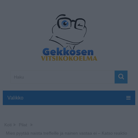
Valikko
Koti
Pilat
Mies pyytää naista treffeille ja nainen vastaa ei – Katso reaktio