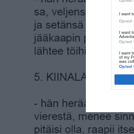
Opted 
I want t
Opted 
I want 
Advertis
Opted 
I want t
of my P
was col
Opted 