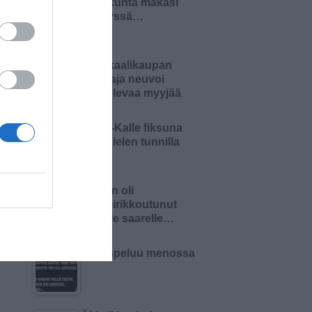
Pariskunta makasi
sängyssä…
Kemikaalikaupan
omistaja neuvoi
aloittelevaa myyjää
Pikku-Kalle fiksuna
äidinkielen tunnilla
Nainen oli
haaksirikkoutunut
autiolle saarelle…
Kortinpeluu menossa