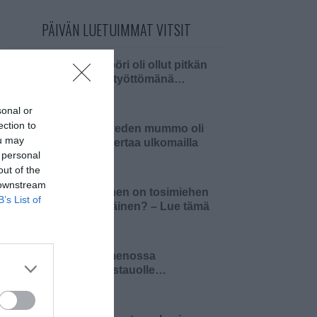
PÄIVÄN LUETUIMMAT VITSIT
Insinööri oli ollut pitkän
aikaa työttömänä…
sonal or
ection to
Pielaveden mummo oli
ou may
ensi kertaa ulkomailla
 personal
out of the
 downstream
Millainen on tosimiehen
B’s List of
pääsiäinen? – Lue tämä
ja 4…
Olin menossa
lounastauolle…