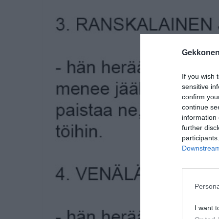
Gekkonen
If you wish 
sensitive in
confirm you
continue se
information 
further disc
participants
Downstream 
Persona
I want t