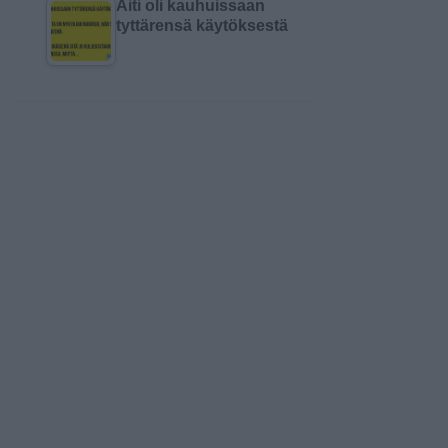
Äiti oli kauhuissaan
tyttärensä käytöksestä