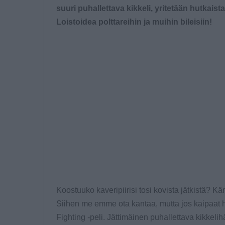
suuri puhallettava kikkeli, yritetään hutkaista 
Loistoidea polttareihin ja muihin bileisiin!
Koostuuko kaveripiirisi tosi kovista jätkistä? K
Siihen me emme ota kantaa, mutta jos kaipaat hu
Fighting -peli. Jättimäinen puhallettava kikkeli