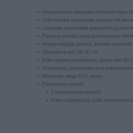
Haasta kaverit ottamaan miehestä mittaa jätti
Yritä mäiskiä vastustajan varustus irti tar
Loistavaa ajanvietettä polttareihin ja muihin
Pakkaus sisältää kaksi puhallettavaa kikkel
Helppo käyttää: puhalla, kiinnitä vyötäisille
Säädettävä vyö, 85–97 cm
Koko täyteen puhallettuna: pituus noin 60 c
Huomautus: taistelukalut ovat pakkkaukses
Materiaali: beige PVC-muovi
Pakkauksen sisältö:
2 puhallettavaa kikkeliä
Kaksi säädettävää vyötä tarranauhakiin