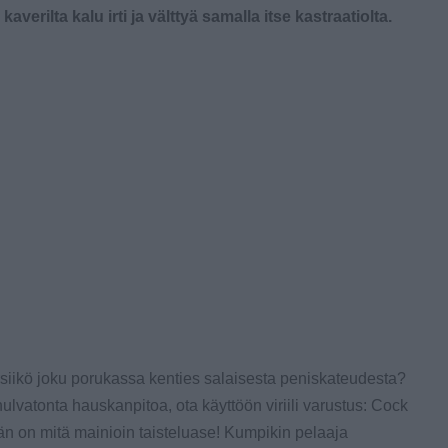
kaverilta kalu irti ja välttyä samalla itse kastraatiolta.
ärsiikö joku porukassa kenties salaisesta peniskateudesta?
lvatonta hauskanpitoa, ota käyttöön viriili varustus: Cock
hän on mitä mainioin taisteluase! Kumpikin pelaaja