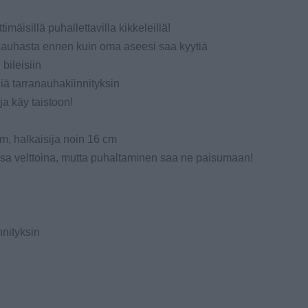
mäisillä puhallettavilla kikkeleillä!
ranauhasta ennen kuin oma aseesi saa kyytiä
 bileisiin
iä tarranauhakiinnityksin
 ja käy taistoon!
m, halkaisija noin 16 cm
sa velttoina, mutta puhaltaminen saa ne paisumaan!
nityksin