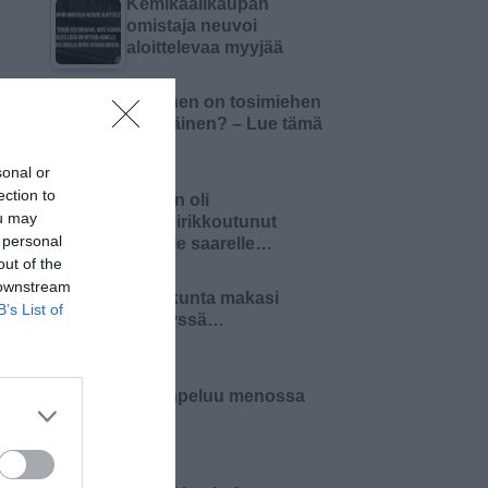
Kemikaalikaupan
omistaja neuvoi
aloittelevaa myyjää
Millainen on tosimiehen
pääsiäinen? – Lue tämä
ja 4…
sonal or
ection to
Nainen oli
ou may
haaksirikkoutunut
 personal
autiolle saarelle…
out of the
 downstream
Pariskunta makasi
B’s List of
sängyssä…
Kortinpeluu menossa