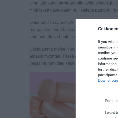
kiinnittää kalun tarranauhalla vyötäisilleen, ja
Yritä iskeä vastustajan pullisteleva pamppu irti
Onko pelissä sääntöjä? Ei ole! Taistelun tuoksina
Gekkonen
hangata tai tehdä helikopteriliikettä, kunhan sa
vain painettava huulet venttiiliä vasten ja puhal
If you wish 
sensitive in
Uskallamme melkein luvata, että kikkelitaiste
confirm you
ainakin myöntää. Tässä on loistava ohjelmanumer
continue se
joissa munamittelö katsotaan soveliaaksi!
information 
further disc
participants
Downstream 
Persona
I want t