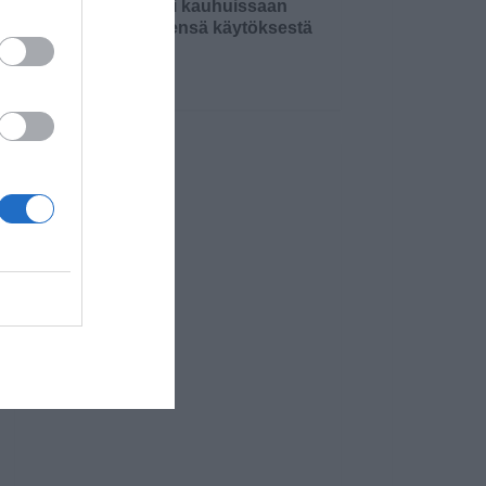
Äiti oli kauhuissaan
tyttärensä käytöksestä