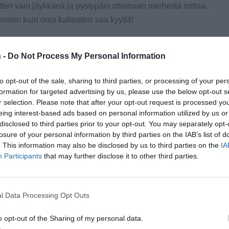
 sitten vain jäykkänä ja pystypäin ottamaan miehestä mittaa.
 ennen kuin oma kalleutesi saa kyytiä!
ssa miltei kaikki keinot ovat sallittuja: voit puskea,
 -
Do Not Process My Personal Information
at vastustajan taipumaan. Jos vehje alkaa veltostua, on
lettava, niin se kovettuu hetkessä!
to opt-out of the sale, sharing to third parties, or processing of your per
formation for targeted advertising by us, please use the below opt-out s
lu on hauskempaa kuin taskubiljardi! Naurutakuun voimme
r selection. Please note that after your opt-out request is processed y
o polttareihin, juhannusbileisiin ja muihin tilaisuuksiin,
eing interest-based ads based on personal information utilized by us or
disclosed to third parties prior to your opt-out. You may separately opt-
losure of your personal information by third parties on the IAB’s list of
. This information may also be disclosed by us to third parties on the
IA
Participants
that may further disclose it to other third parties.
l Data Processing Opt Outs
o opt-out of the Sharing of my personal data.