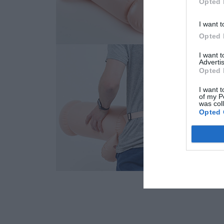
Opted 
I want t
Opted 
I want 
Advertis
Opted 
I want t
of my P
was col
Opted 